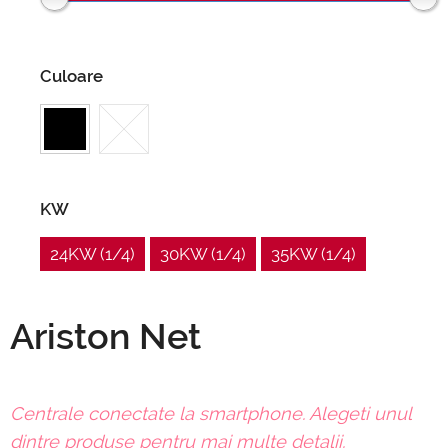
Culoare
KW
24KW
1/4
30KW
1/4
35KW
1/4
Ariston Net
Centrale conectate la smartphone. Alegeti unul
dintre produse pentru mai multe detalii.